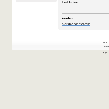
Last Active:
Signature:
редуктор для аэратора
SMF 2.
Headli
Page cr